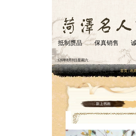
抵制赝品 保真销售 诚
126年8月8日星期六
首页
|
画
新上书画