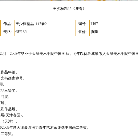
王少桓精品《迎春》
作品:
王少桓精品《迎春》
编号:
7167
规格:
68*136
售价:
协商
州深圳，2008年毕业于天津美术学院中国画系，同年以优异成绩考入天津美术学院中
校作品年鉴。
阳光书画家称号。
生展。
作品三等奖。
巡回展。
画展。
重彩作品展。
展(天津赛区)。
展（天津）。
”暨2009年度天津最具潜力青年艺术家评选中国画二等奖。
展二等奖。