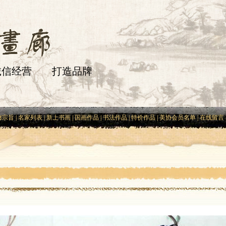
信经营 打造品牌
廊宗旨
|
名家列表
|
新上书画
|
国画作品
|
书法作品
|
特价作品
|
美协会员名单
|
在线留言