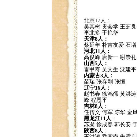
北京17人
：
吴其树 贯会学 王芝良
李北多 于艳华
天津8人：
蔡延年 朴吉友爱 石增
河北11人：
高俊峰 唐新一 谢崇礼
山西5人：
雷甲寿 吴文生 沈建平
内蒙古3人：
苗瑞 张存刚 张恒
辽宁16人：
赵书春 徐鸿儒 黄洪涛
峰 程恩平
吉林8人
：
任传文 何军 陈华 金
黑龙江11人
：
苏凝 徐成春 郭长安 
陕西8人
：
王洪涛 乔宜南 朱霞 