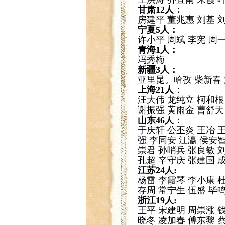
甘肃12人：
房建平 董兆惠 刘基 
宁夏5人：
许小平 周斌 李宪 周
青海1人：
冯秀梅
新疆3人：
亚里昆。哈孜 柴新春
上海21人
：
汪大伟 龙纯立 柯和根
谢振强 黄雨金 曹舒天
山东46人
：
于庆轩 公丕炎 王冶 
强 李同安 江瀛 侯安
崇君 孙哨兵 张良敏 
孔超 辛守庆 张建国 
江苏24人:
杨雷 李霞琴 李小康 
存周 常宁生 伍盛 毕
浙江19人:
王平 宋建明 周崇涨 
晓冬 凌加春 傅东黎 