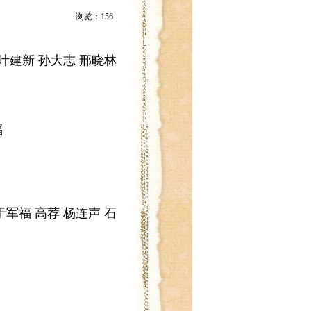
浏览：
156
 叶建新 孙大志 邢晓林
福
于军福 高荐 杨连声 石