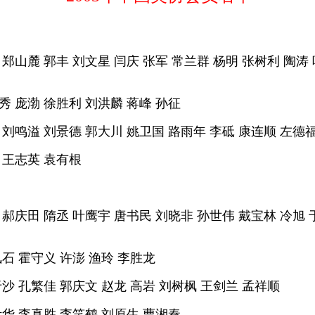
 郑山麓 郭丰 刘文星 闫庆 张军 常兰群 杨明 张树利 陶涛
秀 庞渤 徐胜利 刘洪麟 蒋峰 孙征
 刘鸣溢 刘景德 郭大川 姚卫国 路雨年 李砥 康连顺 左德
 王志英 袁有根
 郝庆田 隋丞 叶鹰宇 唐书民 刘晓非 孙世伟 戴宝林 冷旭 
凤石 霍守义 许澎 渔玲 李胜龙
于沙 孔繁佳 郭庆文 赵龙 高岩 刘树枫 王剑兰 孟祥顺
叶华 李真胜 李笑鹤 刘原生 曹湘秦