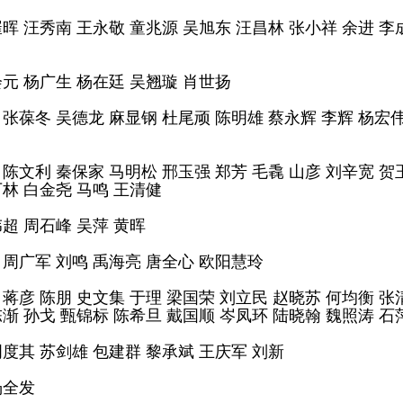
崔晖 汪秀南 王永敬 童兆源 吴旭东 汪昌林 张小祥 余进 李
会元 杨广生 杨在廷 吴翘璇 肖世扬
 张葆冬 吴德龙 麻显钢 杜尾顽 陈明雄 蔡永辉 李辉 杨宏
 陈文利 秦保家 马明松 邢玉强 郑芳 毛毳 山彦 刘辛宽 贺
万林 白金尧 马鸣 王清健
伟超 周石峰 吴萍 黄晖
 周广军 刘鸣 禹海亮 唐全心 欧阳慧玲
 蒋彦 陈朋 史文集 于理 梁国荣 刘立民 赵晓苏 何均衡 张
陈渐 孙戈 甄锦标 陈希旦 戴国顺 岑凤环 陆晓翰 魏照涛 石
周度其 苏剑雄 包建群 黎承斌 王庆军 刘新
杨全发