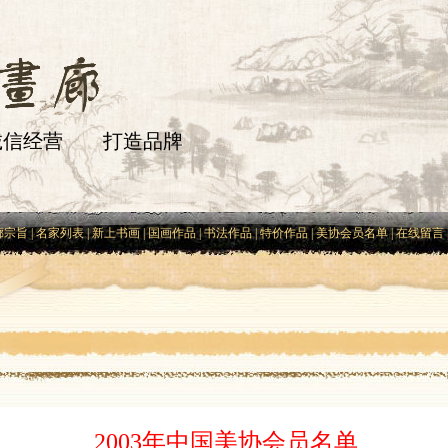
信经营 打造品牌
廊宗旨
|
名家列表
|
新上书画
|
国画作品
|
书法作品
|
特价作品
|
美协会员名单
|
在线留言
2003年中国美协会员名单