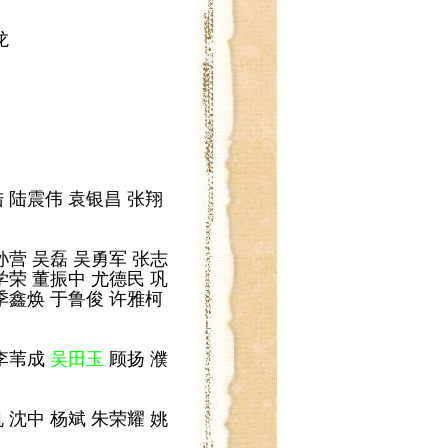
龙
陆 陆震伟 袁银昌 张翔
孙营 吴磊 吴勇军 张志
学荣 董振中 尤德民 巩
 季鑫焕 于鲁俊 许雅柯
 李苇成
吴田玉
顾扬 濮
 沈中 杨斌 朱荣耀 姚