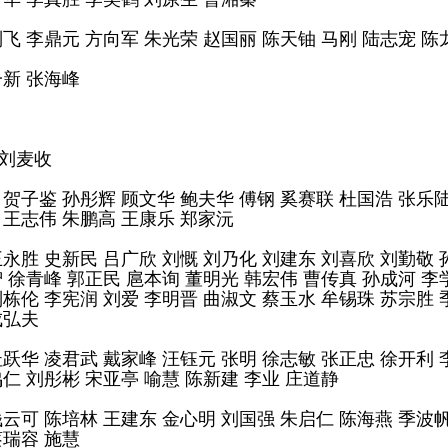
刘飞 李鼎元 方向军 朱光荣 赵国丽 陈天铀 马刚 陆志宠 陈
一新 张海峰
 刘麦收
 贺子鉴 孙彤辉 顾文华 鲍夫华 傅钢 奚赛联 杜国浩 张乐
 王志伟 朱鹏高 王康乐 郑家沅
王永胜 史新民 吕广欣 刘慨 刘乃化 刘建东 刘喜欣 刘勤敬 
智 徐青峰 郭正民 扈本询 董明光 韩宏伟 曹传真 孙成河 李
刘栋伦 李宪润 刘爱 李明晋 曲淑文 蔡玉水 牟锡珠 苏宗胜
成弘夫
杜跃华 凌君武 戴家峰 汪钰元 张明 徐志敏 张正忠 徐开利
鸣仁 刘彤彬 宋亚亭 喻慧 陈新建 李业 庄道静
钱云可 陈培林 王建东 金心明 刘国强 朱启仁 陈海燕 季波帆
蔡瑞容 施慧