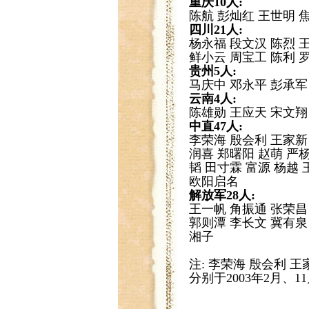
重庆10人:
陈航 彭灿红 王世明 
四川21人:
杨永福 段文汉 陈烈 王
鲜小云 周宝工 陈利 
贵州5人:
马庆中 邓永平 彭承军
云南4人:
陈雄勋 王应天 宋文翔
中直47人:
李荣海 殷会利 王家新
润喜 郑曙阳 赵萌 严杨
韬 田寸霖 富源 杨越 
欧阳启名
解放军28人:
王一帆 角振通 张荣昌
郭则潭 李长文 冀有泉
湘子
注: 李荣海 殷会利 王
分别于2003年2月、1