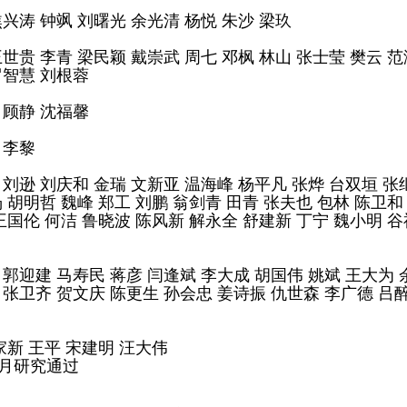
焦兴涛 钟飒 刘曙光 余光清 杨悦 朱沙 梁玖
世贵 李青 梁民颖 戴崇武 周七 邓枫 林山 张士莹 樊云 范
罗智慧 刘根蓉
 顾静 沈福馨
 李黎
 刘逊 刘庆和 金瑞 文新亚 温海峰 杨平凡 张烨 台双垣 张
 胡明哲 魏峰 郑工 刘鹏 翁剑青 田青 张夫也 包林 陈卫和
王国伦 何洁 鲁晓波 陈风新 解永全 舒建新 丁宁 魏小明 谷
 郭迎建 马寿民 蒋彦 闫逢斌 李大成 胡国伟 姚斌 王大为
 张卫齐 贺文庆 陈更生 孙会忠 姜诗振 仇世森 李广德 吕
家新 王平 宋建明 汪大伟
1月研究通过