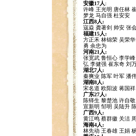
安徽17人
:
许峰 王光明 唐任林 
梦龙 马自强 杜安安
江西8人:
寇焱 龚著剑 帅安 张
福建15人:
方正禾 林锦荣 吴荣华
勇 余忠为
河南21人:
张宽武 鲁恒心 李学峰
弘 李健强 崔东奇 刘
湖北7人:
秦爽业 陈军 叶军 潘
湖南8人:
宋名道 欧阳波 蒋国祥
广东27人:
陈铎生 黎楚池 许自敬
宣新明 邹明 吴陆升 
广西9人:
黄江鸣 蔡群徽 关洁 
海南4人:
林先动 王春雄 王娟 