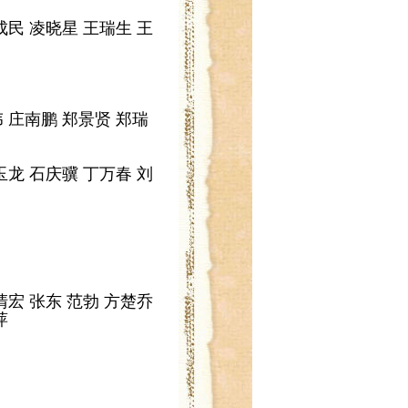
成民 凌晓星 王瑞生 王
伟 庄南鹏 郑景贤 郑瑞
玉龙 石庆骥 丁万春 刘
清宏 张东 范勃 方楚乔
萍