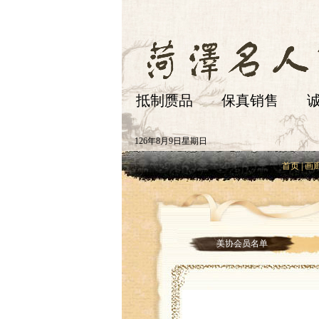
抵制赝品 保真销售 诚
126年8月9日星期日
首页
|
画
美协会员名单