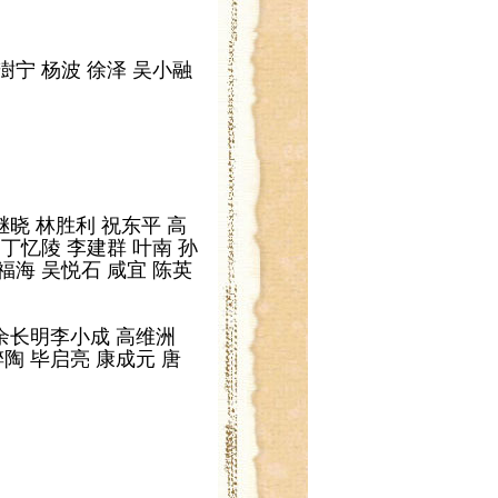
澍宁 杨波 徐泽 吴小融
继晓 林胜利 祝东平 高
 丁忆陵 李建群 叶南 孙
福海 吴悦石 咸宜 陈英
 余长明李小成 高维洲
醉陶 毕启亮 康成元 唐